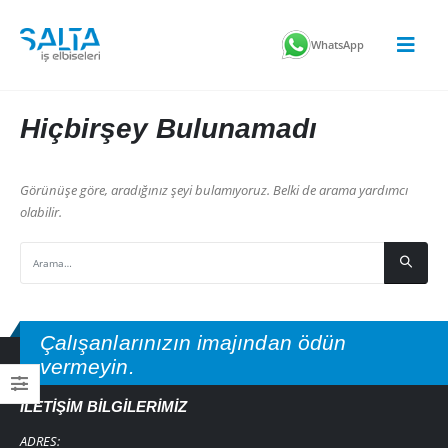
WhatsApp
Hiçbirşey Bulunamadı
Görünüşe göre, aradığınız şeyi bulamıyoruz. Belki de arama yardımcı
olabilir.
Çalışanlarınızın imajından ödün
vermeyin.
İLETIŞIM BILGILERIMIZ
ADRES: