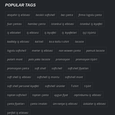
POPULAR TAGS
ataşehir iş elbisesi
baskılı softshell
bez çanta
firma logolu çanta
fuar çantası
hambez çanta
istanbul iş elbisesi
istanbul iş kıyafeti
iş elbiseleri
iş elbisesi
iş kıyafeti
iş kıyafetleri
işçi tişörtü
kadiköy iş elbisesi
kaliteli
kısa kollu t-shirt
lacoste
logolu softshell
merter iş elbisesi
non wowen çanta
pamuk lacoste
polarlı mont
polo yaka lacoste
promosyon
promosyon tişört
promosyon çanta
soft shell
softshell
softshell fiyatları
soft shell iş elbisesi
softshell iş montu
softshell mont
soft shell personel kıyafeti
softshell ürünler
T-shirt
tişört
toptan softshell
toptan çanta
uygun fiyat
zeytinburnu iş elbisesi
çanta fiyatları
çanta imalatı
ümraniye iş elbisesi
üsküdar iş elbisesi
şerifali iş elbisesi