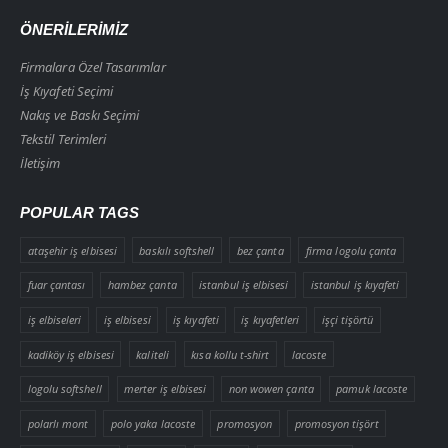
ÖNERİLERİMİZ
Firmalara Özel Tasarımlar
İş Kıyafeti Seçimi
Nakış ve Baskı Seçimi
Tekstil Terimleri
İletişim
POPULAR TAGS
ataşehir iş elbisesi
baskılı softshell
bez çanta
firma logolu çanta
fuar çantası
hambez çanta
istanbul iş elbisesi
istanbul iş kıyafeti
iş elbiseleri
iş elbisesi
iş kıyafeti
iş kıyafetleri
işçi tişörtü
kadiköy iş elbisesi
kaliteli
kısa kollu t-shirt
lacoste
logolu softshell
merter iş elbisesi
non wowen çanta
pamuk lacoste
polarlı mont
polo yaka lacoste
promosyon
promosyon tişört