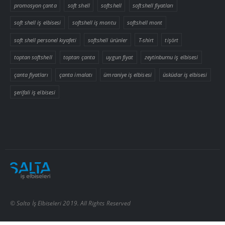
promosyon çanta
soft shell
softshell
softshell fiyatları
soft shell iş elbisesi
softshell iş montu
softshell mont
soft shell personel kıyafeti
softshell ürünler
T-shirt
tişört
toptan softshell
toptan çanta
uygun fiyat
zeytinburnu iş elbisesi
çanta fiyatları
çanta imalatı
ümraniye iş elbisesi
üsküdar iş elbisesi
şerifali iş elbisesi
© Salta İş Elbiseleri 2019. All Rights Reserved