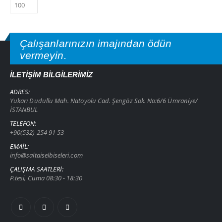
Çalışanlarınızın imajından ödün
vermeyin.
İLETIŞIM BILGILERIMIZ
ADRES:
Yukarı Dudullu Mah. Natoyolu Cad. Şengöz Sok. No:6/6 Ümraniye/
İSTANBUL
TELEFON:
+90(532) 254 91 53
EMAIL:
info@saltaiselbiseleri.com
ÇALIŞMA SAATLERI:
P.tesi, Cuma 08:30 - 18:30