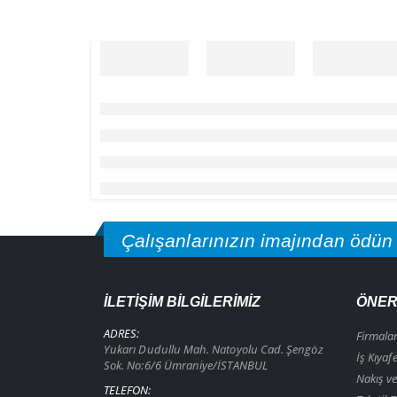
Çalışanlarınızın imajından ödün
İLETIŞIM BILGILERIMIZ
ÖNER
ADRES:
Firmala
Yukarı Dudullu Mah. Natoyolu Cad. Şengöz
İş Kıyaf
Sok. No:6/6 Ümraniye/İSTANBUL
Nakış ve
TELEFON: