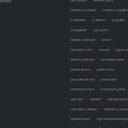
fuar çantası
hambez çanta
erimleri
istanbul iş elbisesi
istanbul iş kıyafeti
iş elbiseleri
iş elbisesi
iş kıyafeti
iş kıyafetleri
işçi tişörtü
kadiköy iş elbisesi
kaliteli
kısa kollu t-shirt
lacoste
logolu so
merter iş elbisesi
non wowen çanta
pamuk lacoste
polarlı mont
polo yaka lacoste
promosyon
promosyon tişört
promosyon çanta
soft shell
softshell
softshell fiyatl
soft shell iş elbisesi
softshell iş mont
softshell mont
soft shell personel kıya