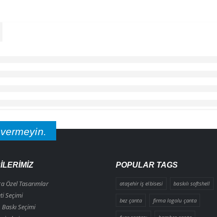
 vermeyin.
İLERİMİZ
POPULAR TAGS
ra Özel Tasarımlar
ataşehir iş elbisesi
baskılı softshell
eti Seçimi
bez çanta
firma logolu çanta
 Baskı Seçimi