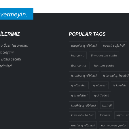
 vermeyin.
İLERİMİZ
POPULAR TAGS
ra Özel Tasarımlar
ataşehir iş elbisesi
baskılı softshell
eti Seçimi
bez çanta
firma logolu çanta
 Baskı Seçimi
fuar çantası
hambez çanta
erimleri
istanbul iş elbisesi
istanbul iş kıyafeti
iş elbiseleri
iş elbisesi
iş kıyafeti
iş kıyafetleri
işçi tişörtü
kadiköy iş elbisesi
kaliteli
kısa kollu t-shirt
lacoste
logolu so
merter iş elbisesi
non wowen çanta