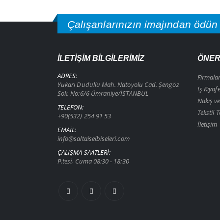
Çalışanlarınızın imajından ödün
İLETIŞIM BILGILERIMIZ
ÖNER
ADRES:
Firmala
Yukarı Dudullu Mah. Natoyolu Cad. Şengöz
İş Kıyaf
Sok. No:6/6 Ümraniye/İSTANBUL
Nakış ve
TELEFON:
Tekstil T
+90(532) 254 91 53
İletişim
EMAIL:
info@saltaiselbiseleri.com
ÇALIŞMA SAATLERI:
P.tesi, Cuma 08:30 - 18:30