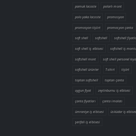
pamuk lacoste
polarlı mont
polo yaka lacoste
promosyon
promosyon tişört
promosyon çanta
soft shell
softshell
softshell fiyatl
soft shell iş elbisesi
softshell iş mont
softshell mont
soft shell personel kıya
softshell ürünler
T-shirt
tişört
toptan softshell
toptan çanta
uygun fiyat
zeytinburnu iş elbisesi
çanta fiyatları
çanta imalatı
ümraniye iş elbisesi
üsküdar iş elbises
şerifali iş elbisesi