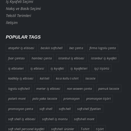
İş Kıyafeti Seçimi
Nakış ve Baskı Seçimi
Tekstil Terimleri
İletişim
POPULAR TAGS
ataşehir iş elbisesi
baskılı softshell
bez çanta
firma logolu çanta
fuar çantası
hambez çanta
istanbul iş elbisesi
istanbul iş kıyafeti
iş elbiseleri
iş elbisesi
iş kıyafeti
iş kıyafetleri
işçi tişörtü
kadiköy iş elbisesi
kaliteli
kısa kollu t-shirt
lacoste
logolu softshell
merter iş elbisesi
non wowen çanta
pamuk lacoste
polarlı mont
polo yaka lacoste
promosyon
promosyon tişört
promosyon çanta
soft shell
softshell
softshell fiyatları
soft shell iş elbisesi
softshell iş montu
softshell mont
soft shell personel kıyafeti
softshell ürünler
T-shirt
tişört