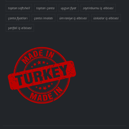
toptan softshell
toptan çanta
uygun fiyat
zeytinburnu iş elbisesi
çanta fiyatları
çanta imalatı
ümraniye iş elbisesi
üsküdar iş elbisesi
şerifali iş elbisesi