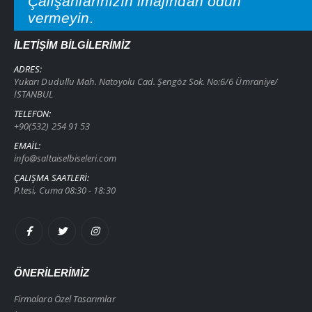
Çalışanlarınızın imajından ödün
vermeyin.
İLETIŞIM BILGILERIMIZ
ADRES:
Yukarı Dudullu Mah. Natoyolu Cad. Şengöz Sok. No:6/6 Ümraniye/
İSTANBUL
TELEFON:
+90(532) 254 91 53
EMAIL:
info@saltaiselbiseleri.com
ÇALIŞMA SAATLERI:
P.tesi, Cuma 08:30 - 18:30
ÖNERİLERİMİZ
Firmalara Özel Tasarımlar