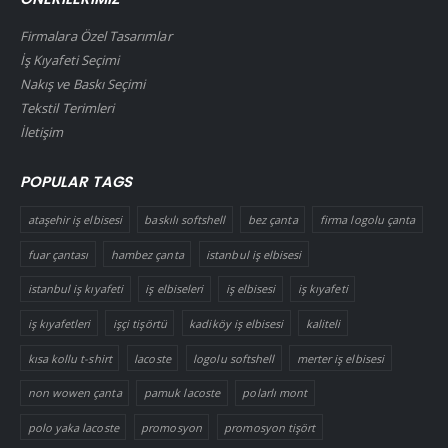
Firmalara Özel Tasarımlar
İş Kıyafeti Seçimi
Nakış ve Baskı Seçimi
Tekstil Terimleri
İletişim
POPULAR TAGS
ataşehir iş elbisesi
baskılı softshell
bez çanta
firma logolu çanta
fuar çantası
hambez çanta
istanbul iş elbisesi
istanbul iş kıyafeti
iş elbiseleri
iş elbisesi
iş kıyafeti
iş kıyafetleri
işçi tişörtü
kadiköy iş elbisesi
kaliteli
kısa kollu t-shirt
lacoste
logolu softshell
merter iş elbisesi
non wowen çanta
pamuk lacoste
polarlı mont
polo yaka lacoste
promosyon
promosyon tişört