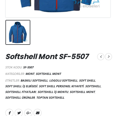
Softshell Mont SF-5507
STOK KODU:
SF-5507
KATEGORILER:
MONT
,
SOFTSHELL MONT
ETIKETLER:
BASKILI SOFTSHELL
,
LOGOLU SOFTSHELL
,
SOFT SHELL
,
SOFT SHELL IŞ ELBISESI
,
SOFT SHELL PERSONEL KIYAFETI
,
SOFTSHELL
,
SOFTSHELL FIYATLARI
,
SOFTSHELL IŞ MONTU
,
SOFTSHELL MONT
,
SOFTSHELL ÜRÜNLER
,
TOPTAN SOFTSHELL