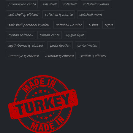
promosyon çanta
soft shell
softshell
softshell fiyatları
soft shell iş elbisesi
softshell iş montu
softshell mont
soft shell personel kıyafeti
softshell ürünler
T-shirt
tişört
toptan softshell
toptan çanta
uygun fiyat
zeytinburnu iş elbisesi
çanta fiyatları
çanta imalatı
ümraniye iş elbisesi
üsküdar iş elbisesi
şerifali iş elbisesi