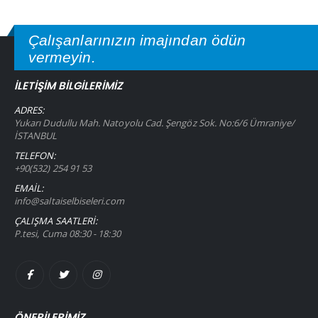
Çalışanlarınızın imajından ödün
vermeyin.
İLETIŞIM BILGILERIMIZ
ADRES:
Yukarı Dudullu Mah. Natoyolu Cad. Şengöz Sok. No:6/6 Ümraniye/
İSTANBUL
TELEFON:
+90(532) 254 91 53
EMAIL:
info@saltaiselbiseleri.com
ÇALIŞMA SAATLERI:
P.tesi, Cuma 08:30 - 18:30
ÖNERİLERİMİZ